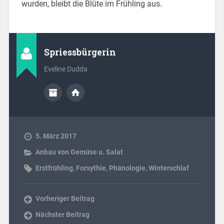
wurden, bleibt die Blüte im Frühling aus.
Spriessbürgerin
Eveline Dudda
5. März 2017
Anbau von Gemüse u. Salat
Erstfrühling
,
Forsythie
,
Phänologie
,
Winterschlaf
Vorheriger Beitrag
Nächster Beitrag