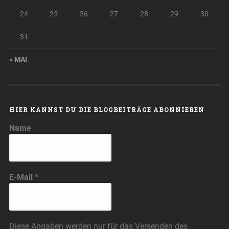
24
25
26
27
28
29
30
31
« MAI
HIER KANNST DU DIE BLOGBEITRÄGE ABONNIEREN
Name
E-Mail
*
Diese Angaben werden nur für das Versenden des