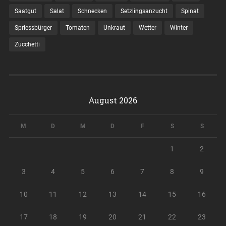
Saatgut
Salat
Schnecken
Setzlingsanzucht
Spinat
Spriessbürger
Tomaten
Unkraut
Wetter
Winter
Zucchetti
August 2026
M
D
M
D
F
S
S
1
2
3
4
5
6
7
8
9
10
11
12
13
14
15
16
17
18
19
20
21
22
23