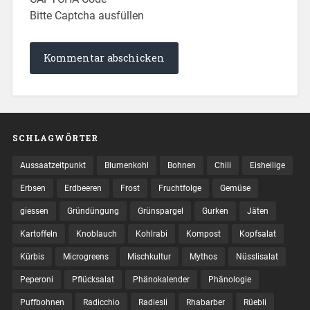
Bitte Captcha ausfüllen
SCHLAGWÖRTER
Aussaatzeitpunkt
Blumenkohl
Bohnen
Chili
Eisheilige
Erbsen
Erdbeeren
Frost
Fruchtfolge
Gemüse
giessen
Gründüngung
Grünspargel
Gurken
Jäten
Kartoffeln
Knoblauch
Kohlrabi
Kompost
Kopfsalat
Kürbis
Microgreens
Mischkultur
Mythos
Nüsslisalat
Peperoni
Pflücksalat
Phänokalender
Phänologie
Puffbohnen
Radicchio
Radiesli
Rhabarber
Rüebli