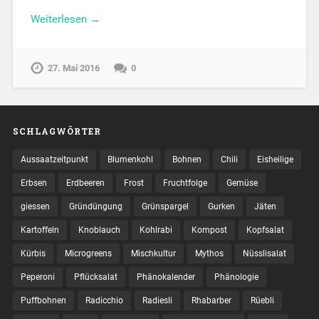
Weiterlesen →
27. Mai 2016
0
SCHLAGWÖRTER
Aussaatzeitpunkt
Blumenkohl
Bohnen
Chili
Eisheilige
Erbsen
Erdbeeren
Frost
Fruchtfolge
Gemüse
giessen
Gründüngung
Grünspargel
Gurken
Jäten
Kartoffeln
Knoblauch
Kohlrabi
Kompost
Kopfsalat
Kürbis
Microgreens
Mischkultur
Mythos
Nüsslisalat
Peperoni
Pflücksalat
Phänokalender
Phänologie
Puffbohnen
Radicchio
Radiesli
Rhabarber
Rüebli