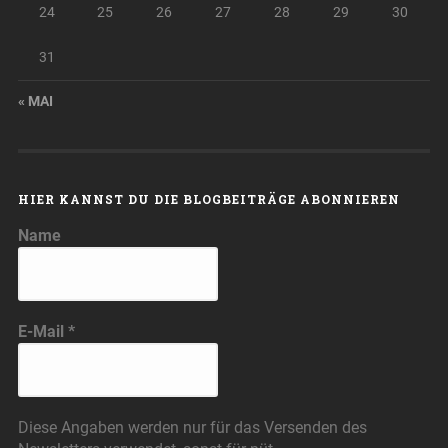
24
25
26
27
28
29
30
31
« MAI
HIER KANNST DU DIE BLOGBEITRÄGE ABONNIEREN
Name
E-Mail
*
Diese Angaben werden nur für das Versenden des