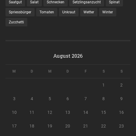
Saatgut
Salat
Schnecken
Setzlingsanzucht
Spinat
Spriessbürger
Tomaten
Unkraut
Wetter
Winter
Zucchetti
August 2026
M
D
M
D
F
S
S
1
2
3
4
5
6
7
8
9
10
11
12
13
14
15
16
17
18
19
20
21
22
23