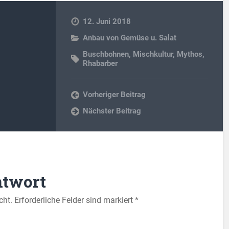
12. Juni 2018
Anbau von Gemüse u. Salat
Buschbohnen
,
Mischkultur
,
Mythos
,
Rhabarber
Vorheriger Beitrag
Nächster Beitrag
ntwort
cht.
Erforderliche Felder sind markiert
*